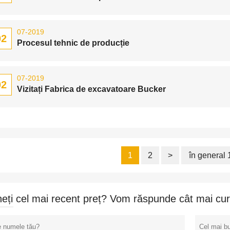
07-2019
02
Procesul tehnic de producție
07-2019
02
Vizitați Fabrica de excavatoare Bucker
1
2
>
în general 
neți cel mai recent preț? Vom răspunde cât mai cur