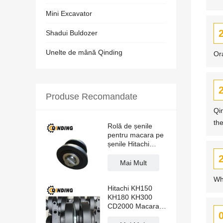
Mini Excavator
Shadui Buldozer
Unelte de mână Qinding
Or
Produse Recomandate
Qi
th
Rolă de șenile
pentru macara pe
șenile Hitachi
KH70 KH100
KH125 PD7
Mai Mult
PD100 CD1500
Wh
Hitachi KH150
KH180 KH300
CD2000 Macara
cu șenile Rolă de