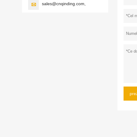
sales@cnqinding.com,

pre