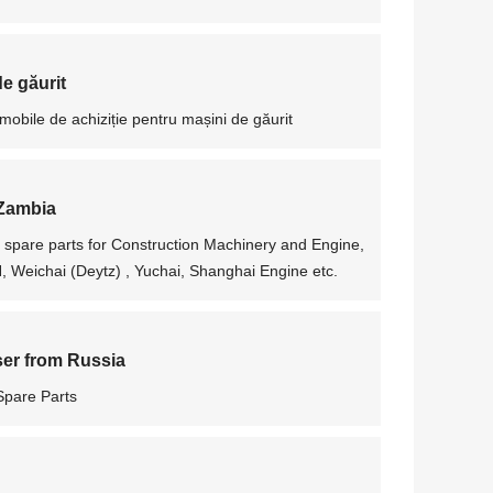
de găurit
obile de achiziție pentru mașini de găurit
 Zambia
 spare parts for Construction Machinery and Engine,
ichai (Deytz) , Yuchai, Shanghai Engine etc.
er from Russia
pare Parts