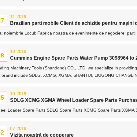
11-2019
27
Brazilian parti mobile Client de achiziție pentru mașini 
a: noiembrie Locul: Fabrica noastra de evenimente de negociere: parti m
10-2019
28
Cummins Engine Spare Parts Water Pump 3098964 to
nding Machinery Tools (Shandong) CO., LTD. we specialize in providing
e brand include SDLG, XCMG, XGMA, SHANTUI, LIUGONG,CHANGLIN, We
10-2019
25
SDLG XCMG XGMA Wheel Loader Spare Parts Purchas
eel Loader Spare Parts SDLG Spare Parts XCMG Spare Parts XGMA S
07-2019
02
Vizita noastră de cooperare