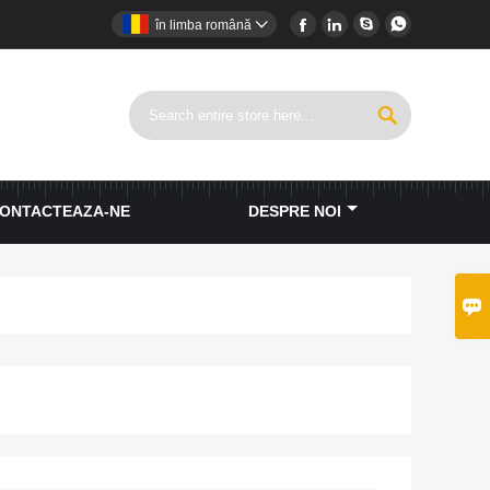




în limba română


ONTACTEAZA-NE
DESPRE NOI
