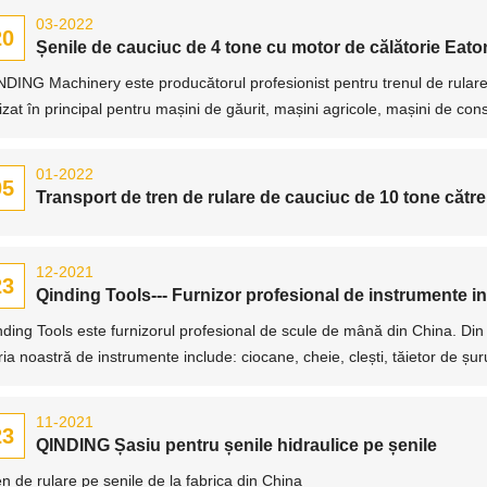
03-2022
20
Șenile de cauciuc de 4 tone cu motor de călătorie Eaton
NDING Machinery este producătorul profesionist pentru trenul de rulare 
lizat în principal pentru mașini de găurit, mașini agricole, mașini de constr
01-2022
05
Transport de tren de rulare de cauciuc de 10 tone cătr
12-2021
23
Qinding Tools--- Furnizor profesional de instrumente in
nding Tools este furnizorul profesional de scule de mână din China. Di
ia noastră de instrumente include: ciocane, cheie, clești, tăietor de șu
11-2021
23
QINDING Șasiu pentru șenile hidraulice pe șenile
n de rulare pe șenile de la fabrica din China