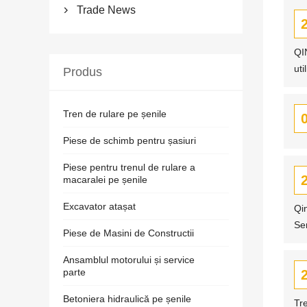
Trade News

QI
uti
Produs
Tren de rulare pe șenile
Piese de schimb pentru șasiuri
Piese pentru trenul de rulare a
macaralei pe șenile
Excavator atașat
Qi
Ser
Piese de Masini de Constructii
Ansamblul motorului și service
parte
Betoniera hidraulică pe șenile
Tre