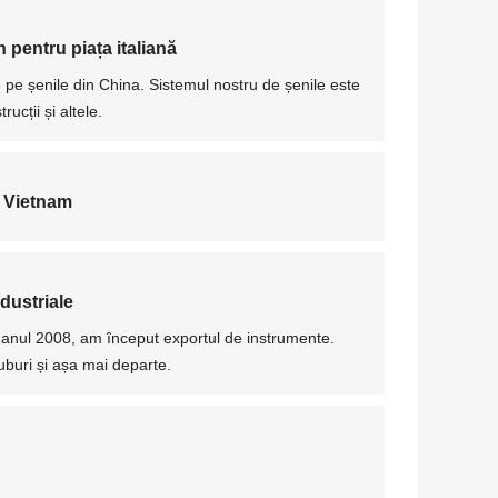
 pentru piața italiană
pe șenile din China. Sistemul nostru de șenile este
ucții și altele.
e Vietnam
dustriale
n anul 2008, am început exportul de instrumente.
ruburi și așa mai departe.