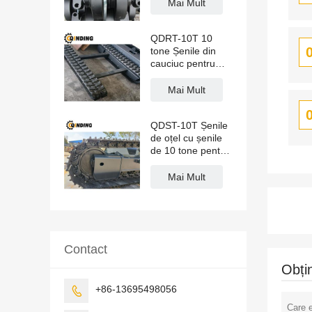
sus cu role
Mai Mult
QDRT-10T 10
tone Șenile din
cauciuc pentru
șenile pentru
excavator pe
Mai Mult
șenile, recoltare,
manipulare
QDST-10T Șenile
materiale 3551
de oțel cu șenile
mm x 670 mm x
de 10 tone pentru
450 mm
macara, asfaltări
de drumuri,
Mai Mult
instalatori de țevi
2876 mm x 669
mm x 400 mm
Contact
Obți
+86-13695498056
