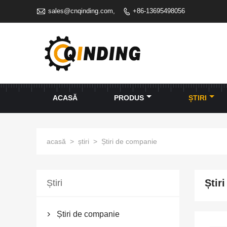

sales@cnqinding.com,
+86-13695498056

ACASĂ
PRODUS
ȘTIRI
acasă
>
știri
>
Știri de companie
Știr
Știri
Știri de companie
