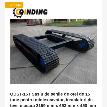
Fierbinte
QDST-15T Șasiu de șenile de oțel de 15
tone pentru miniexcavator, instalatori de
țevi, macara 3159 mm x 693 mm x 450 mm