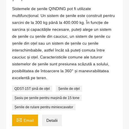
Sistemele de șenile QINDING pot fi utilizate
multifuncțional. Un sistem de șenile este construit pentru
sarcini de la 300 kg până la 400.000 kg. În funcție de
sarcina și capacitățile necesare, puteți alege un sistem
de șenile cu șenile din cauciuc, un sistem de șenile cu
șenile din oțel sau un sistem de șenile cu șenile
interschimbabile, astfel încât să puteți comuta între
cauciuc și oțel. Caracteristicile comune ale tuturor
sistemelor de șenile sunt presiunea scăzută a solului,
posibilitatea de întoarcere la 360° și manevrabilitatea
excelentă pe teren.
QDST-15T șină de oțel
Șenile de oțel
Șasiu pe șenile pentru mașină de 15 tone
Șenile de rulare pentru miniexcavator

Email
Detalii